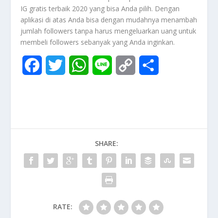
IG gratis terbaik 2020 yang bisa Anda pilih. Dengan
aplikasi di atas Anda bisa dengan mudahnya menambah
jumlah followers tanpa harus mengeluarkan uang untuk
membeli followers sebanyak yang Anda inginkan.
F
T
W
L
C
S
a
w
h
i
o
h
c
i
a
n
p
a
e
t
t
e
y
r
b
t
s
L
e
SHARE:
o
e
A
i
o
r
p
n
k
p
k
RATE: