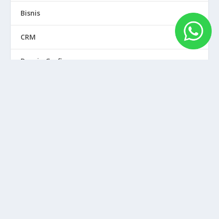
Bisnis
CRM
Desain Grafis
Digital Marketing
Domain
Email Marketing
Marketing
SEO
Server & Hosting