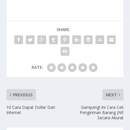
c
i
a
n
p
a
e
t
t
e
y
r
b
t
s
L
e
SHARE:
o
e
A
i
o
r
p
n
k
p
k
RATE:
PREVIOUS
NEXT
10 Cara Dapat Dollar Dari
Gampang! Ini Cara Cek
Internet
Pengiriman Barang JNE
Secara Akurat