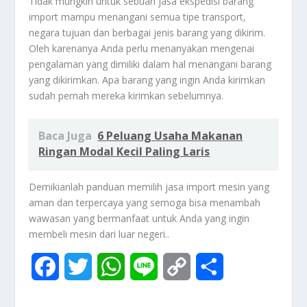
Tidak mungkin untuk sebuah jasa ekspedisi barang
import mampu menangani semua tipe transport,
negara tujuan dan berbagai jenis barang yang dikirim.
Oleh karenanya Anda perlu menanyakan mengenai
pengalaman yang dimiliki dalam hal menangani barang
yang dikirimkan. Apa barang yang ingin Anda kirimkan
sudah pernah mereka kirimkan sebelumnya.
Baca Juga
6 Peluang Usaha Makanan
Ringan Modal Kecil Paling Laris
Demikianlah panduan memilih jasa import mesin yang
aman dan terpercaya yang semoga bisa menambah
wawasan yang bermanfaat untuk Anda yang ingin
membeli mesin dari luar negeri..
F
T
W
L
C
S
a
w
h
i
o
h