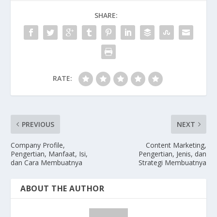
b
t
s
L
e
SHARE:
o
e
A
i
o
r
p
n
k
p
k
RATE:
PREVIOUS
NEXT
Company Profile,
Content Marketing,
Pengertian, Manfaat, Isi,
Pengertian, Jenis, dan
dan Cara Membuatnya
Strategi Membuatnya
ABOUT THE AUTHOR