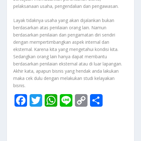
pelaksanaan usaha, pengendalian dan pengawasan.
Layak tidaknya usaha yang akan dijalankan bukan
berdasarkan atas penilaian orang lain. Namun
berdasarkan penilaian dan pengamatan diri sendiri
dengan mempertimbangkan aspek internal dan
eksternal. Karena kita yang mengetahui kondisi kita.
Sedangkan orang lain hanya dapat membantu
berdasarkan penilaian eksternal atau di luar lapangan.
Akhir kata, apapun bisnis yang hendak anda lakukan
maka cek dulu dengan melakukan studi kelayakan
bisnis.
F
T
W
L
C
S
a
w
h
i
o
h
c
i
a
n
p
a
e
t
t
e
y
r