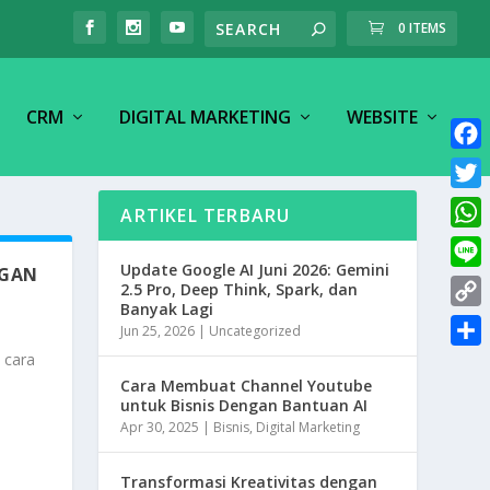
0 ITEMS
CRM
DIGITAL MARKETING
WEBSITE
F
a
T
ARTIKEL TERBARU
c
w
W
e
i
Update Google AI Juni 2026: Gemini
NGAN
h
L
b
2.5 Pro, Deep Think, Spark, dan
t
a
Banyak Lagi
i
o
C
t
Jun 25, 2026
|
Uncategorized
t
n
o
o
e
 cara
S
s
e
k
p
Cara Membuat Channel Youtube
r
h
A
untuk Bisnis Dengan Bantuan AI
y
a
p
Apr 30, 2025
|
Bisnis
,
Digital Marketing
L
r
p
i
Transformasi Kreativitas dengan
e