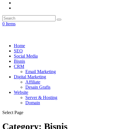
0 Items
Home
SEO
Social Media
Bisnis
CRM
Email Marketing
Digital Marketing
Affiliate
Desain Grafis
Website
Server & Hosting
Domain
Select Page
Category:
Bisnis