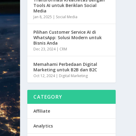
n
Tools AI untuk Beriklan Social
Media
k
Jan 8, 2025
|
Social Media
Pilihan Customer Service AI di
WhatsApp: Solusi Modern untuk
Bisnis Anda
Dec 23, 2024
|
CRM
Memahami Perbedaan Digital
Marketing untuk B2B dan B2C
Oct 12, 2024
|
Digital Marketing
CATEGORY
Affiliate
Analytics