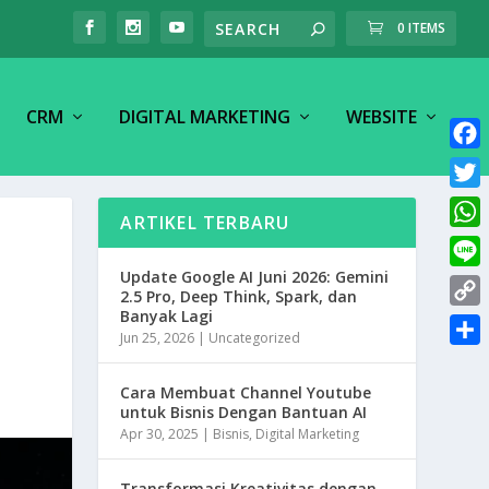
0 ITEMS
CRM
DIGITAL MARKETING
WEBSITE
F
a
T
ARTIKEL TERBARU
c
w
W
e
i
h
Update Google AI Juni 2026: Gemini
L
b
t
2.5 Pro, Deep Think, Spark, dan
a
i
o
Banyak Lagi
C
t
t
Jun 25, 2026
|
Uncategorized
n
o
o
e
S
s
e
k
p
r
h
Cara Membuat Channel Youtube
A
y
untuk Bisnis Dengan Bantuan AI
a
p
Apr 30, 2025
|
Bisnis
,
Digital Marketing
L
r
p
i
e
Transformasi Kreativitas dengan