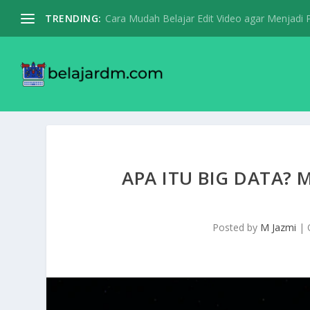
TRENDING:
Cara Mudah Belajar Edit Video agar Menjadi Pr
APA ITU BIG DATA?
Posted by
M Jazmi
|