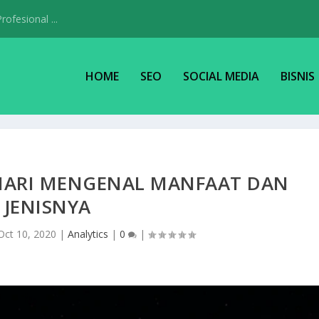
ofesional ...
HOME
SEO
SOCIAL MEDIA
BISNIS
 MARI MENGENAL MANFAAT DAN
JENISNYA
Oct 10, 2020
|
Analytics
|
0
|