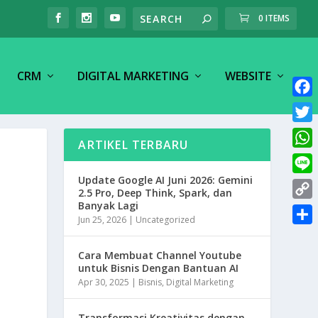
0 ITEMS
CRM
DIGITAL MARKETING
WEBSITE
F
a
T
ARTIKEL TERBARU
c
w
W
e
i
h
Update Google AI Juni 2026: Gemini
L
b
t
2.5 Pro, Deep Think, Spark, dan
a
i
o
Banyak Lagi
C
t
t
Jun 25, 2026
|
Uncategorized
n
o
o
e
S
s
e
k
p
r
h
Cara Membuat Channel Youtube
A
y
untuk Bisnis Dengan Bantuan AI
a
p
Apr 30, 2025
|
Bisnis
,
Digital Marketing
L
r
p
i
e
Transformasi Kreativitas dengan