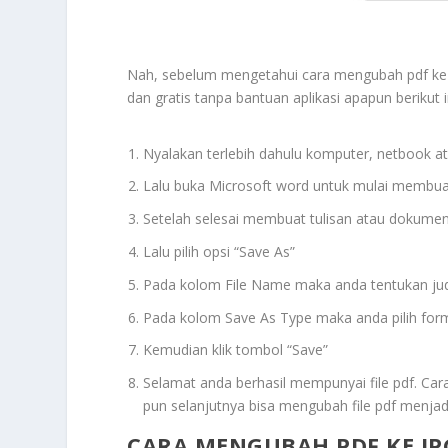
Nah, sebelum mengetahui cara mengubah pdf ke j
dan gratis tanpa bantuan aplikasi apapun berikut i
Nyalakan terlebih dahulu komputer, netbook a
Lalu buka Microsoft word untuk mulai membua
Setelah selesai membuat tulisan atau dokumen 
Lalu pilih opsi “Save As”
Pada kolom File Name maka anda tentukan judul
Pada kolom Save As Type maka anda pilih for
Kemudian klik tombol “Save”
Selamat anda berhasil mempunyai file pdf. Cara
pun selanjutnya bisa mengubah file pdf menjadi
CARA MENGUBAH PDF KE JP