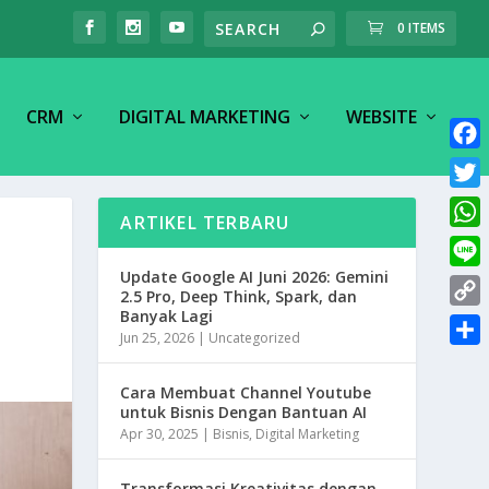
0 ITEMS
CRM
DIGITAL MARKETING
WEBSITE
F
a
T
ARTIKEL TERBARU
c
w
W
e
i
h
Update Google AI Juni 2026: Gemini
L
b
t
2.5 Pro, Deep Think, Spark, dan
a
i
o
Banyak Lagi
C
t
t
Jun 25, 2026
|
Uncategorized
n
o
o
e
S
s
e
k
p
r
h
Cara Membuat Channel Youtube
A
y
untuk Bisnis Dengan Bantuan AI
a
p
Apr 30, 2025
|
Bisnis
,
Digital Marketing
L
r
p
i
e
Transformasi Kreativitas dengan