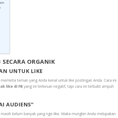
ain
i
B
SECARA ORGANIK
AN UNTUK LIKE
isa meminta teman yang Anda kenal untuk like postingan Anda. Cara ini
k like di FB
yang ini terkesan negatif, tapi cara ini terbukti ampuh
AI AUDIENS”
i masih belum banyak yang nge-like. Maka mungkin Anda melupakan