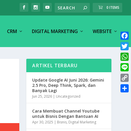
0 ITEMS
CRM
DIGITAL MARKETING
WEBSITE
F
a
T
c
w
W
ARTIKEL TERBARU
e
i
h
L
b
t
Update Google AI Juni 2026: Gemini
a
i
o
2.5 Pro, Deep Think, Spark, dan
C
t
t
Banyak Lagi
n
o
o
e
S
Jun 25, 2026
|
Uncategorized
s
e
k
p
r
h
A
y
Cara Membuat Channel Youtube
a
p
untuk Bisnis Dengan Bantuan AI
L
r
p
Apr 30, 2025
|
Bisnis
,
Digital Marketing
i
e