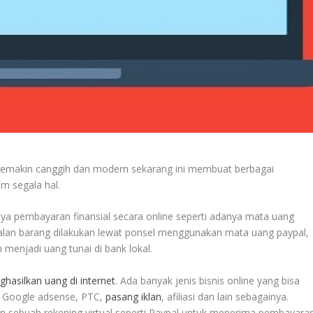
semakin canggih dan modern sekarang ini membuat berbagai
m segala hal.
ya pembayaran finansial secara online seperti adanya mata uang
njualan barang dilakukan lewat ponsel menggunakan mata uang paypal,
 menjadi uang tunai di bank lokal.
hasilkan uang di internet
. Ada banyak jenis bisnis online yang bisa
e, Google adsense, PTC,
pasang iklan
, afiliasi dan lain sebagainya.
an sebuah rekening virtual seperti Paypal untuk menerima pembayara