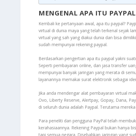
MENGENAL APA ITU PAYPA
Kembali ke pertanyaan awal, apa itu paypal? Pay
virtual di dunia maya yang telah terkenal sejak 
virtual yang sah yang diakui dunia dan bisa dimili
sudah mempunyai rekening paypal.
Berdasarkan pengertian apa itu paypal yakni suat
Seperti pembayaran online, dan jasa transfer uan
mempunyai banyak jaringan yang merata di semua
layanannya memakai surat elektronik sebagai iden
Jika anda mendengar alat pembayaran virtual ma
Ovo, Liberty Reserve, Alertpay, Gopay, Dana, Pay
di seluruh dunia adalah Paypal. Terutama mereka 
Para peneliti dan pengguna PayPal telah membukt
kerahasiaannya. Rekening Paypal bukan hanya bis
tapi semua negara. Disebabkan jaringan yang suda