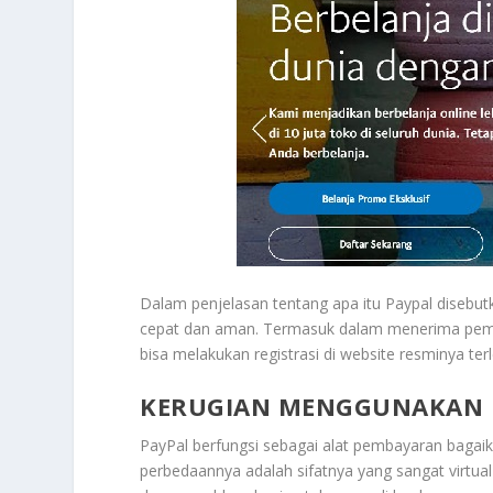
Dalam penjelasan tentang apa itu Paypal disebutk
cepat dan aman. Termasuk dalam menerima pemb
bisa melakukan registrasi di website resminya terl
KERUGIAN MENGGUNAKAN 
PayPal berfungsi sebagai alat pembayaran bagai
perbedaannya adalah sifatnya yang sangat virtual d