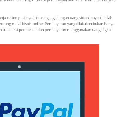
ja online pastinya tak asing lagi dengan uang virtual paypal. Inilah
seorang mulai bisnis online. Pembayaran yang dilakukan bukan hanya
an transaksi pembelian dan pembayaran menggunakan uang digital