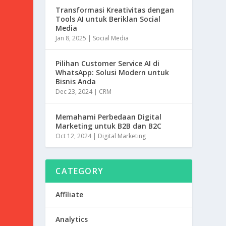
n
Transformasi Kreativitas dengan
Tools AI untuk Beriklan Social
k
Media
Jan 8, 2025
|
Social Media
Pilihan Customer Service AI di
WhatsApp: Solusi Modern untuk
Bisnis Anda
Dec 23, 2024
|
CRM
Memahami Perbedaan Digital
Marketing untuk B2B dan B2C
Oct 12, 2024
|
Digital Marketing
CATEGORY
Affiliate
Analytics