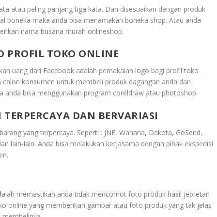
kata atau paling panjang tiga kata. Dan disesuaikan dengan produk
njual boneka maka anda bisa menamakan boneka shop. Atau anda
erikan nama busana murah onlineshop.
O PROFIL TOKO ONLINE
kan uang dari Facebook adalah pemakaian logo bagi profil toko
tian calon konsumen untuk membeli produk dagangan anda dan
a anda bisa menggunakan program coreldraw atau photoshop.
 TERPERCAYA DAN BERVARIASI
barang yang terpercaya. Seperti : JNE, Wahana, Dakota, GoSend,
 dan lain-lain. Anda bisa melakukan kerjasama dengan pihak ekspedisi
en.
dalah memastikan anda tidak mencomot foto produk hasil jepretan
oko online yang memberikan gambar atau foto produk yang tak jelas
k membelinya.