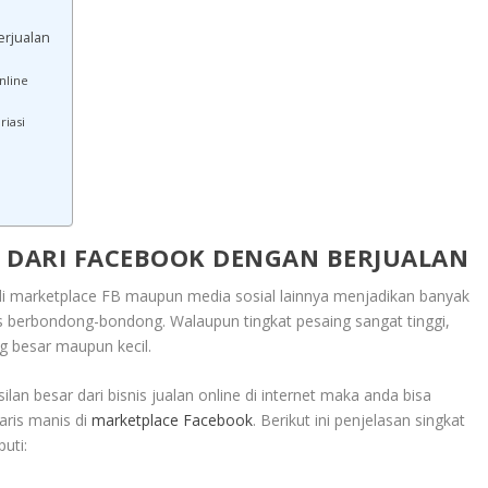
rjualan
nline
riasi
DARI FACEBOOK DENGAN BERJUALAN
di marketplace FB maupun media sosial lainnya menjadikan banyak
s berbondong-bondong. Walaupun tingkat pesaing sangat tinggi,
g besar maupun kecil.
an besar dari bisnis jualan online di internet maka anda bisa
aris manis di
marketplace Facebook
. Berikut ini penjelasan singkat
uti: