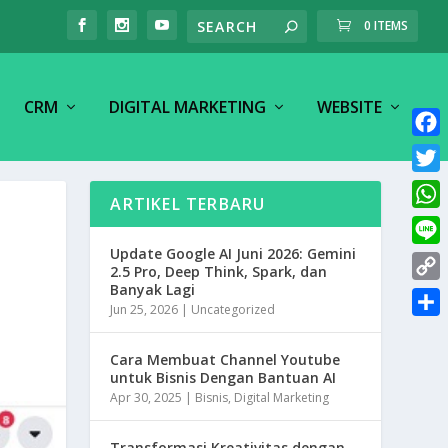
0 ITEMS
CRM
DIGITAL MARKETING
WEBSITE
F
a
T
ARTIKEL TERBARU
c
w
W
e
i
h
Update Google AI Juni 2026: Gemini
L
b
t
2.5 Pro, Deep Think, Spark, dan
a
i
o
Banyak Lagi
C
t
t
Jun 25, 2026
|
Uncategorized
n
o
o
e
S
s
e
k
p
r
h
Cara Membuat Channel Youtube
A
y
untuk Bisnis Dengan Bantuan AI
a
p
Apr 30, 2025
|
Bisnis
,
Digital Marketing
L
r
p
i
e
Transformasi Kreativitas dengan