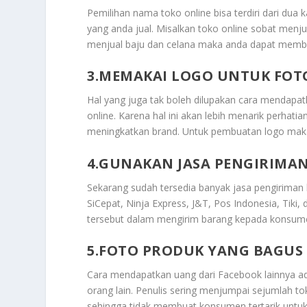
Pemilihan nama toko online bisa terdiri dari dua 
yang anda jual. Misalkan toko online sobat me
menjual baju dan celana maka anda dapat memb
3.MEMAKAI LOGO UNTUK FOT
Hal yang juga tak boleh dilupakan cara mendapat
online. Karena hal ini akan lebih menarik perha
meningkatkan brand. Untuk pembuatan logo mak
4.GUNAKAN JASA PENGIRIMAN
Sekarang sudah tersedia banyak jasa pengiriman 
SiCepat, Ninja Express, J&T, Pos Indonesia, Tiki,
tersebut dalam mengirim barang kepada konsum
5.FOTO PRODUK YANG BAGUS
Cara mendapatkan uang dari Facebook lainnya a
orang lain. Penulis sering menjumpai sejumlah t
sehingga tidak membuat konsumen tertarik untu