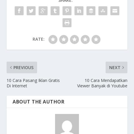
SHARE:
o
e
A
i
o
r
p
n
k
p
k
RATE:
PREVIOUS
NEXT
10 Cara Pasang Iklan Gratis
10 Cara Mendapatkan
Di Internet
Viewer Banyak di Youtube
ABOUT THE AUTHOR