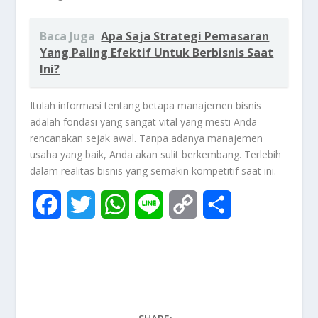
Baca Juga
Apa Saja Strategi Pemasaran
Yang Paling Efektif Untuk Berbisnis Saat
Ini?
Itulah informasi tentang betapa manajemen bisnis
adalah fondasi yang sangat vital yang mesti Anda
rencanakan sejak awal. Tanpa adanya manajemen
usaha yang baik, Anda akan sulit berkembang. Terlebih
dalam realitas bisnis yang semakin kompetitif saat ini.
F
T
W
L
C
S
a
w
h
i
o
h
c
i
a
n
p
a
e
t
t
e
y
r
b
t
s
L
e