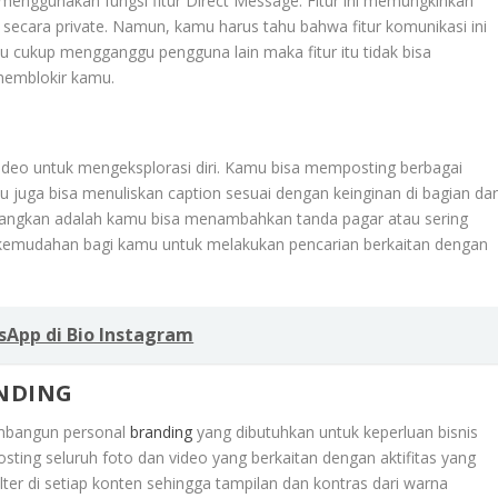
 menggunakan fungsi fitur Direct Message. Fitur ini memungkinkan
secara private. Namun, kamu harus tahu bahwa fitur komunikasi ini
mu cukup mengganggu pengguna lain maka fitur itu tidak bisa
 memblokir kamu.
ideo untuk mengeksplorasi diri. Kamu bisa memposting berbagai
amu juga bisa menuliskan caption sesuai dengan keinginan di bagian dar
yenangkan adalah kamu bisa menambahkan tanda pagar atau sering
n kemudahan bagi kamu untuk melakukan pencarian berkaitan dengan
App di Bio Instagram
NDING
mbangun personal
branding
yang dibutuhkan untuk keperluan bisnis
sting seluruh foto dan video yang berkaitan dengan aktifitas yang
ilter di setiap konten sehingga tampilan dan kontras dari warna