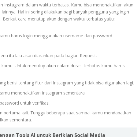
un Instagram dalam waktu terbatas. Kamu bisa menonaktifkan akun
innya. Hal ini sering dilakukan bagi banyak pengguna yang ingin
a. Berikut cara menutup akun dengan waktu terbatas yaitu:
a kamu harus login menggunakan username dan password.
 itu lalu akan diarahkan pada bagian Request.
n kamu. Untuk menutup akun dalam durasi terbatas kamu harus
 berisi tentang fitur dari Instagram yang tidak bisa digunakan lagi.
 kamu menonaktifkan Instagram sementara
ssword untuk verifikasi.
ogin pertama kali. Tunggu beberapa saat sampai kamu mendapatkan
ifkan sementara.
engan Tools AI untuk Beriklan Social Media