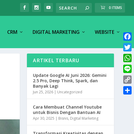
0 ITEMS
CRM
DIGITAL MARKETING
WEBSITE
F
a
T
ARTIKEL TERBARU
c
w
W
e
i
h
Update Google AI Juni 2026: Gemini
L
b
t
2.5 Pro, Deep Think, Spark, dan
a
i
Banyak Lagi
o
C
t
t
Jun 25, 2026
|
Uncategorized
n
o
o
e
S
s
e
k
p
r
h
Cara Membuat Channel Youtube
A
untuk Bisnis Dengan Bantuan AI
y
a
p
Apr 30, 2025
|
Bisnis
,
Digital Marketing
L
r
p
i
e
Transformasi Kreativitas dengan