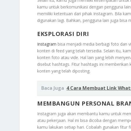
Selain itu, kamu juga memiliki kesempatan untuk
kamu untuk berkomunikasi dengan pengguna lain 
memiliki ketentuan dari pihak Instagram. Bila ka
digunakan lagi. Bahkan, pengguna lain juga bisa
EKSPLORASI DIRI
Instagram
bisa menjadi media berbagi foto dan v
konten di feed yang telah tersedia. Selain itu, k
konten foto atau vide. Hal lain yang lebih men
disebut hashtags. Fitur hashtags ini memberika
konten yang telah diposting.
Baca Juga
4 Cara Membuat Link Whats
MEMBANGUN PERSONAL BRA
Instagram juga akan membantu kamu untuk me
atau pekerjaan. Hal ini bisa dicoba dengan mempo
kamu lakukan setiap hari. Cobalah gunakan fitur f