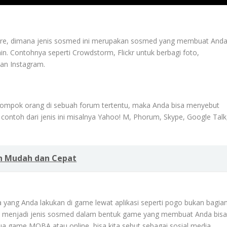
Share, dimana jenis sosmed ini merupakan sosmed yang membuat And
 lain. Contohnya seperti Crowdstorm, Flickr untuk berbagi foto,
dan Instagram.
elompok orang di sebuah forum tertentu, maka Anda bisa menyebut
contoh dari jenis ini misalnya Yahoo! M, Phorum, Skype, Google Talk
n Mudah dan Cepat
yang Anda lakukan di game lewat aplikasi seperti pogo bukan bagia
e menjadi jenis sosmed dalam bentuk game yang membuat Anda bis
a game MOBA atau online, bisa kita sebut sebagai sosial media.