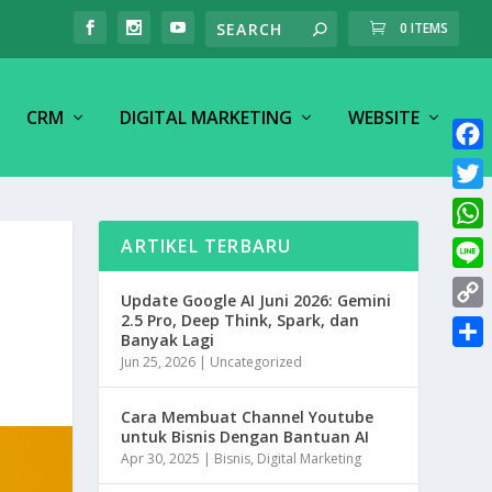
0 ITEMS
CRM
DIGITAL MARKETING
WEBSITE
F
a
T
c
w
W
ARTIKEL TERBARU
e
i
h
L
b
t
Update Google AI Juni 2026: Gemini
a
i
o
2.5 Pro, Deep Think, Spark, dan
C
t
t
Banyak Lagi
n
o
o
e
S
Jun 25, 2026
|
Uncategorized
s
e
k
p
r
h
A
y
Cara Membuat Channel Youtube
a
p
untuk Bisnis Dengan Bantuan AI
L
r
p
Apr 30, 2025
|
Bisnis
,
Digital Marketing
i
e